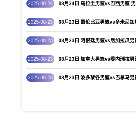
2025-08-24
08月24日 乌拉圭男篮vs巴西男篮
2025-08-23
08月23日 哥伦比亚男篮vs多米尼
2025-08-23
08月23日 阿根廷男篮vs尼加拉瓜
2025-08-23
08月23日 加拿大男篮vs委内瑞拉
2025-08-23
08月23日 波多黎各男篮vs巴拿马