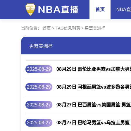
首页
NBA
当前位置：
首页
> TAG信息列表 > 男篮美洲杯
男篮美洲杯
2025-08-29
08月29日 哥伦比亚男篮vs加拿大
2025-08-29
08月29日 阿根廷男篮vs波多黎各
2025-08-27
08月27日 巴西男篮vs美国男篮 
2025-08-27
08月27日 巴哈马男篮vs乌拉圭男