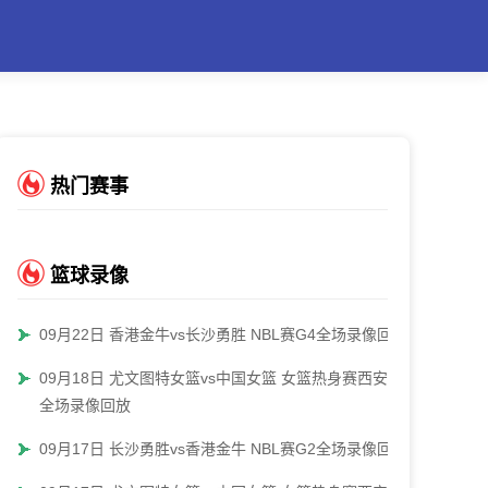
热门赛事
篮球录像
09月22日 香港金牛vs长沙勇胜 NBL赛G4全场录像回放
09月18日 尤文图特女篮vs中国女篮 女篮热身赛西安站
全场录像回放
09月17日 长沙勇胜vs香港金牛 NBL赛G2全场录像回放