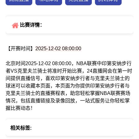
比赛详情：
【开赛时间】
2025-12-02 08:00:00
北京时间2025-12-02 08:00:00，NBA联赛中印第安纳步行
者VS克里夫兰骑士将准时开始比赛，24直播网会在第一时
间提供直播信号，喜欢印第安纳步行者与克里夫兰骑士的
球迷可以收藏本页面，本页面为你提供印第安纳步行者与
克里夫兰骑士的直播赛程表，助您轻松掌握NBA联赛赛场
情况，包括直播链接及录像回放，一站式服务让你轻松掌
握比赛动态！
相关标签: