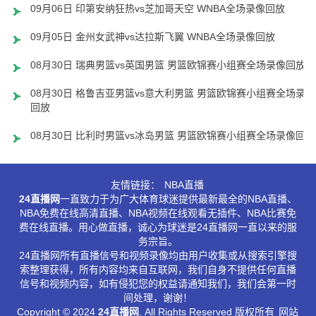
09月06日 印第安纳狂热vs芝加哥天空 WNBA全场录像回放
09月05日 金州女武神vs达拉斯飞翼 WNBA全场录像回放
08月30日 瑞典男篮vs英国男篮 男篮欧锦赛小组赛全场录像回放
08月30日 格鲁吉亚男篮vs意大利男篮 男篮欧锦赛小组赛全场录像
回放
08月30日 比利时男篮vs冰岛男篮 男篮欧锦赛小组赛全场录像回放
友情链接：
NBA直播
24直播网
一直致力于为广大体育球迷提供最新最全的NBA直播、
NBA免费在线高清直播、NBA视频在线观看无插件、NBA比赛免
费在线直播。用心做直播，诚心为球迷是24直播网一直以来的服
务宗旨。
24直播网所有直播信号和视频录像均由用户收集或从搜索引擎搜
索整理获得，所有内容均来自互联网，我们自身不提供任何直播
信号和视频内容，如有侵犯您的权益请通知我们，我们会第一时
间处理，谢谢！
Copyright © 2024
24直播网
. All Rights Reserved 版权所有
网站