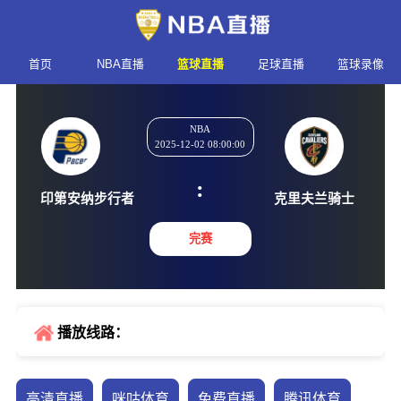
首页
NBA直播
篮球直播
足球直播
篮球录像
NBA
2025-12-02 08:00:00
:
印第安纳步行者
克里夫兰
完赛
播放线路：
高清直播
咪咕体育
免费直播
腾讯体育