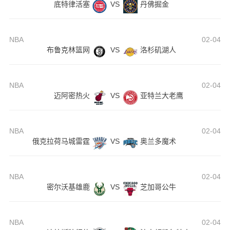
底特律活塞
VS
丹佛掘金
NBA
02-04
布鲁克林篮网
VS
洛杉矶湖人
NBA
02-04
迈阿密热火
VS
亚特兰大老鹰
NBA
02-04
俄克拉荷马城雷霆
VS
奥兰多魔术
NBA
02-04
密尔沃基雄鹿
VS
芝加哥公牛
NBA
02-04