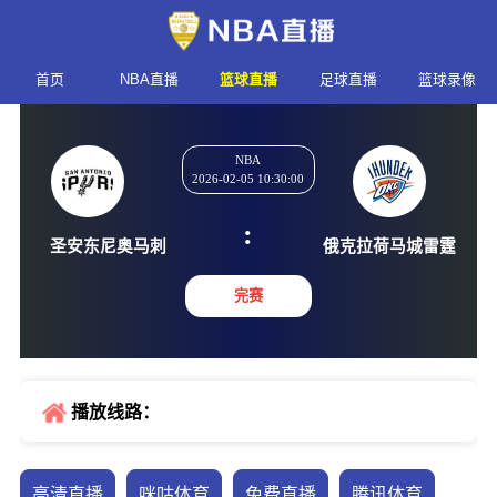
首页
NBA直播
篮球直播
足球直播
篮球录像
NBA
2026-02-05 10:30:00
:
圣安东尼奥马刺
俄克拉荷马
完赛
播放线路：
高清直播
咪咕体育
免费直播
腾讯体育