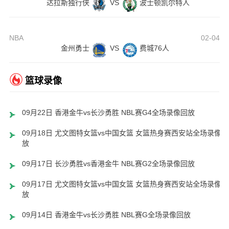
达拉斯独行侠
VS
波士顿凯尔特人
NBA
02-04
金州勇士
VS
费城76人
篮球录像
09月22日 香港金牛vs长沙勇胜 NBL赛G4全场录像回放
09月18日 尤文图特女篮vs中国女篮 女篮热身赛西安站全场录像回
放
09月17日 长沙勇胜vs香港金牛 NBL赛G2全场录像回放
09月17日 尤文图特女篮vs中国女篮 女篮热身赛西安站全场录像回
放
09月14日 香港金牛vs长沙勇胜 NBL赛G全场录像回放