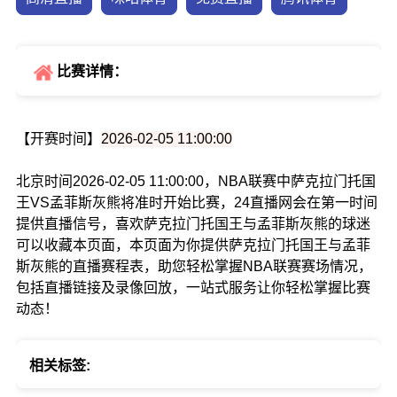
比赛详情：
【开赛时间】
2026-02-05 11:00:00
北京时间2026-02-05 11:00:00，NBA联赛中萨克拉门托国
王VS孟菲斯灰熊将准时开始比赛，24直播网会在第一时间
提供直播信号，喜欢萨克拉门托国王与孟菲斯灰熊的球迷
可以收藏本页面，本页面为你提供萨克拉门托国王与孟菲
斯灰熊的直播赛程表，助您轻松掌握NBA联赛赛场情况，
包括直播链接及录像回放，一站式服务让你轻松掌握比赛
动态！
相关标签: