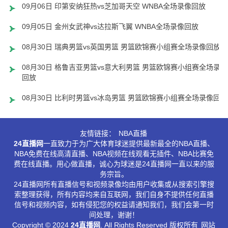
09月06日 印第安纳狂热vs芝加哥天空 WNBA全场录像回放
09月05日 金州女武神vs达拉斯飞翼 WNBA全场录像回放
08月30日 瑞典男篮vs英国男篮 男篮欧锦赛小组赛全场录像回放
08月30日 格鲁吉亚男篮vs意大利男篮 男篮欧锦赛小组赛全场录像
回放
08月30日 比利时男篮vs冰岛男篮 男篮欧锦赛小组赛全场录像回放
友情链接：
NBA直播
24直播网
一直致力于为广大体育球迷提供最新最全的NBA直播、
NBA免费在线高清直播、NBA视频在线观看无插件、NBA比赛免
费在线直播。用心做直播，诚心为球迷是24直播网一直以来的服
务宗旨。
24直播网所有直播信号和视频录像均由用户收集或从搜索引擎搜
索整理获得，所有内容均来自互联网，我们自身不提供任何直播
信号和视频内容，如有侵犯您的权益请通知我们，我们会第一时
间处理，谢谢！
Copyright © 2024
24直播网
. All Rights Reserved 版权所有
网站