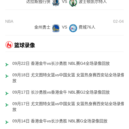
达拉斯独行侠
VS
波士顿凯尔特人
NBA
02-04
金州勇士
VS
费城76人
篮球录像
09月22日 香港金牛vs长沙勇胜 NBL赛G4全场录像回放
09月18日 尤文图特女篮vs中国女篮 女篮热身赛西安站全场录像回
放
09月17日 长沙勇胜vs香港金牛 NBL赛G2全场录像回放
09月17日 尤文图特女篮vs中国女篮 女篮热身赛西安站全场录像回
放
09月14日 香港金牛vs长沙勇胜 NBL赛G全场录像回放