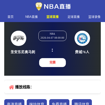
首页
NBA直播
篮球直播
足球直播
篮球录像
NBA
2026-04-07 08:00:00
:
圣安东尼奥马刺
费城7
完赛
播放线路：
高清直播
咪咕体育
免费直播
腾讯体育