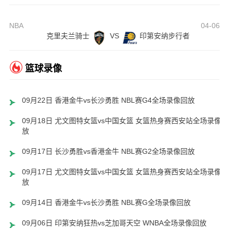
NBA
04-06
克里夫兰骑士
VS
印第安纳步行者
篮球录像
09月22日 香港金牛vs长沙勇胜 NBL赛G4全场录像回放
09月18日 尤文图特女篮vs中国女篮 女篮热身赛西安站全场录像回
放
09月17日 长沙勇胜vs香港金牛 NBL赛G2全场录像回放
09月17日 尤文图特女篮vs中国女篮 女篮热身赛西安站全场录像回
放
09月14日 香港金牛vs长沙勇胜 NBL赛G全场录像回放
09月06日 印第安纳狂热vs芝加哥天空 WNBA全场录像回放