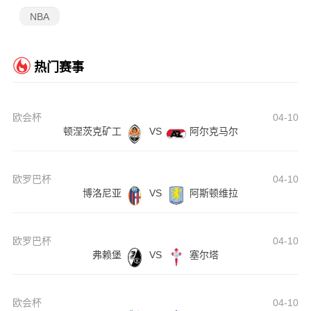
NBA
热门赛事
欧会杯
04-10
顿涅茨克矿工
VS
阿尔克马尔
欧罗巴杯
04-10
博洛尼亚
VS
阿斯顿维拉
欧罗巴杯
04-10
弗赖堡
VS
塞尔塔
欧会杯
04-10