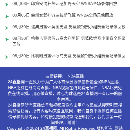
09月06日 印第安纳狂热vs芝加哥天空 WNBA全场录像回放
09月05日 金州女武神vs达拉斯飞翼 WNBA全场录像回放
08月30日 瑞典男篮vs英国男篮 男篮欧锦赛小组赛全场录像回放
08月30日 格鲁吉亚男篮vs意大利男篮 男篮欧锦赛小组赛全场录像
回放
08月30日 比利时男篮vs冰岛男篮 男篮欧锦赛小组赛全场录像回放
友情链接：
NBA直播
24直播网
一直致力于为广大体育球迷提供最新最全的NBA直播、
NBA免费在线高清直播、NBA视频在线观看无插件、NBA比赛免
费在线直播。用心做直播，诚心为球迷是24直播网一直以来的服
务宗旨。
24直播网所有直播信号和视频录像均由用户收集或从搜索引擎搜
索整理获得，所有内容均来自互联网，我们自身不提供任何直播
信号和视频内容，如有侵犯您的权益请通知我们，我们会第一时
间处理，谢谢！
Copyright © 2024
24直播网
. All Rights Reserved 版权所有
网站