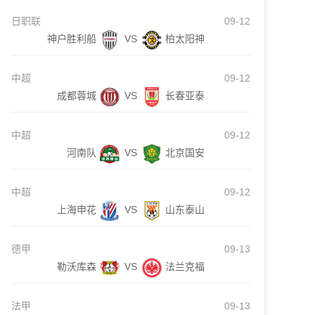
日职联
09-12
神户胜利船
VS
柏太阳神
中超
09-12
成都蓉城
VS
长春亚泰
中超
09-12
河南队
VS
北京国安
中超
09-12
上海申花
VS
山东泰山
德甲
09-13
勒沃库森
VS
法兰克福
法甲
09-13