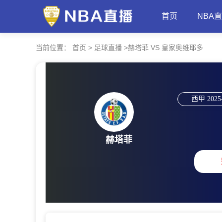
首页
NBA
当前位置：
首页
>
足球直播
>
赫塔菲 VS 皇家奥维耶多
西甲
2025
赫塔菲