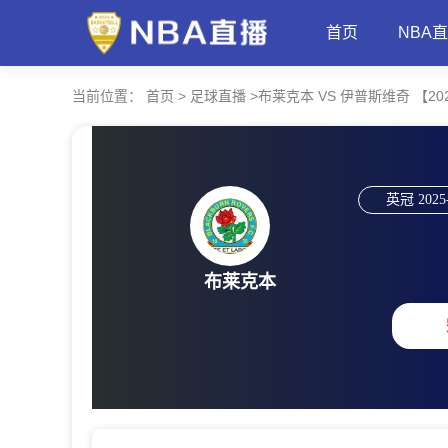
首页
NBA
当前位置：
首页
>
足球直播
>
布莱克本 VS 伊普斯维奇 【2025-
英冠
2025
布莱克本