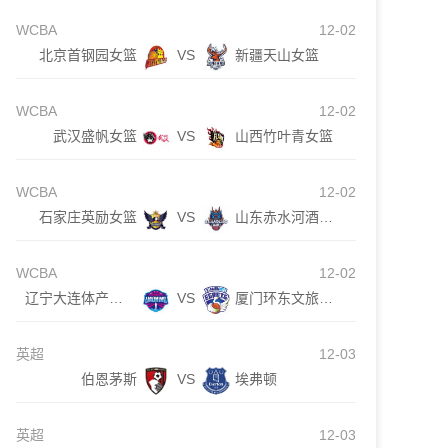
WCBA
12-02
北京首钢园女篮
VS
新疆天山女篮
WCBA
12-02
武汉盛帆女篮
VS
山西竹叶青女篮
WCBA
12-02
石家庄英励女篮
VS
山东赤水河酒女篮
WCBA
12-02
辽宁大连体产女篮
VS
厦门环东文旅女篮
英超
12-03
伯恩茅斯
VS
埃弗顿
英超
12-03