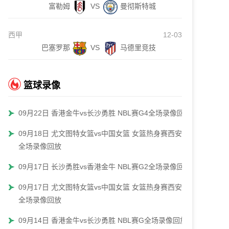
富勒姆
VS
曼彻斯特城
西甲
12-03
巴塞罗那
VS
马德里竞技
篮球录像
09月22日 香港金牛vs长沙勇胜 NBL赛G4全场录像回放
09月18日 尤文图特女篮vs中国女篮 女篮热身赛西安站
全场录像回放
09月17日 长沙勇胜vs香港金牛 NBL赛G2全场录像回放
09月17日 尤文图特女篮vs中国女篮 女篮热身赛西安站
全场录像回放
09月14日 香港金牛vs长沙勇胜 NBL赛G全场录像回放