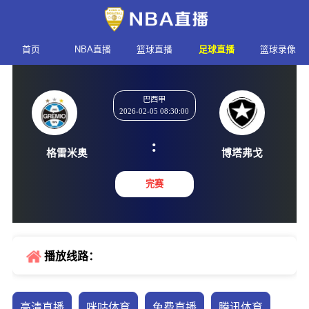
首页
NBA直播
篮球直播
足球直播
篮球录像
巴西甲
2026-02-05 08:30:00
:
格雷米奥
博塔弗
完赛
播放线路：
高清直播
咪咕体育
免费直播
腾讯体育