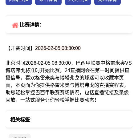
比赛详情：
【开赛时间】
2026-02-05 08:30:00
北京时间2026-02-05 08:30:00，巴西甲联赛中格雷米奥VS
博塔弗戈将准时开始比赛，24直播网会在第一时间提供直
播信号，喜欢格雷米奥与博塔弗戈的球迷可以收藏本页
面，本页面为你提供格雷米奥与博塔弗戈的直播赛程表，
助您轻松掌握巴西甲联赛赛场情况，包括直播链接及录像
回放，一站式服务让你轻松掌握比赛动态！
相关标签: