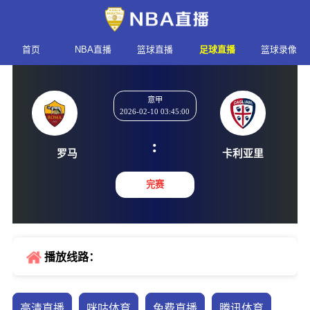
首页
NBA直播
篮球直播
足球直播
篮球录像
意甲
2026-02-10 03:45:00
:
罗马
卡利亚
完赛
播放线路：
高清直播
咪咕体育
免费直播
腾讯体育