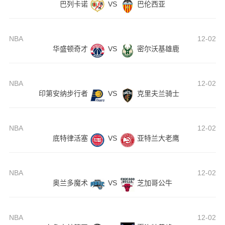
巴列卡诺
VS
巴伦西亚
NBA
12-02
华盛顿奇才
VS
密尔沃基雄鹿
NBA
12-02
印第安纳步行者
VS
克里夫兰骑士
NBA
12-02
底特律活塞
VS
亚特兰大老鹰
NBA
12-02
奥兰多魔术
VS
芝加哥公牛
NBA
12-02