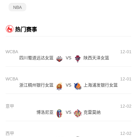
NBA
热门赛事
WCBA
12-01
四川蜀道远达女篮
VS
陕西天泽女篮
WCBA
12-01
浙江稠州银行女篮
VS
上海浦发银行女篮
意甲
12-02
博洛尼亚
VS
克雷莫纳
西甲
12-02