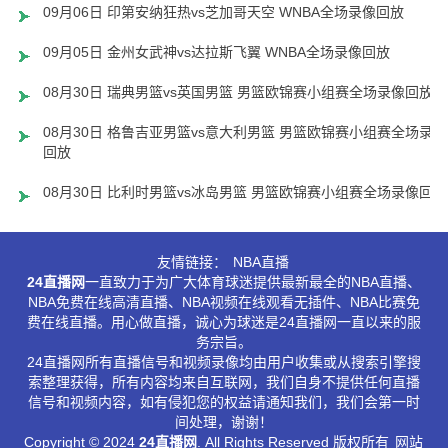
09月06日 印第安纳狂热vs芝加哥天空 WNBA全场录像回放
09月05日 金州女武神vs达拉斯飞翼 WNBA全场录像回放
08月30日 瑞典男篮vs英国男篮 男篮欧锦赛小组赛全场录像回放
08月30日 格鲁吉亚男篮vs意大利男篮 男篮欧锦赛小组赛全场录像
回放
08月30日 比利时男篮vs冰岛男篮 男篮欧锦赛小组赛全场录像回放
友情链接：
NBA直播
24直播网
一直致力于为广大体育球迷提供最新最全的NBA直播、
NBA免费在线高清直播、NBA视频在线观看无插件、NBA比赛免
费在线直播。用心做直播，诚心为球迷是24直播网一直以来的服
务宗旨。
24直播网所有直播信号和视频录像均由用户收集或从搜索引擎搜
索整理获得，所有内容均来自互联网，我们自身不提供任何直播
信号和视频内容，如有侵犯您的权益请通知我们，我们会第一时
间处理，谢谢！
Copyright © 2024
24直播网
. All Rights Reserved 版权所有
网站