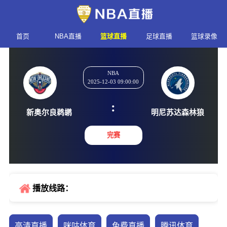
首页
NBA直播
篮球直播
足球直播
篮球录像
NBA
2025-12-03 09:00:00
:
新奥尔良鹈鹕
明尼苏达
完赛
播放线路：
高清直播
咪咕体育
免费直播
腾讯体育