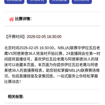
比赛详情：
【开赛时间】
2026-02-05 16:30:00
北京时间2026-02-05 16:30:00，NBL(A)联赛中伊拉瓦拉老
鹰VS阿德莱德36人将准时开始比赛，24直播网会在第一时
间提供直播信号，喜欢伊拉瓦拉老鹰与阿德莱德36人的球
迷可以收藏本页面，本页面为你提供伊拉瓦拉老鹰与阿德
莱德36人的直播赛程表，助您轻松掌握NBL(A)联赛赛场情
况，包括直播链接及录像回放，一站式服务让你轻松掌握
比赛动态！
相关标签: