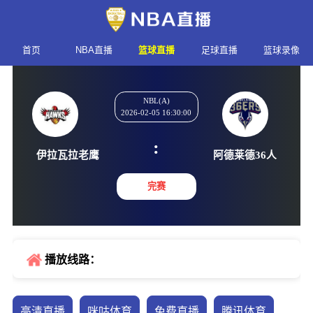
首页
NBA直播
篮球直播
足球直播
篮球录像
NBL(A)
2026-02-05 16:30:00
:
伊拉瓦拉老鹰
阿德莱德
完赛
播放线路：
高清直播
咪咕体育
免费直播
腾讯体育