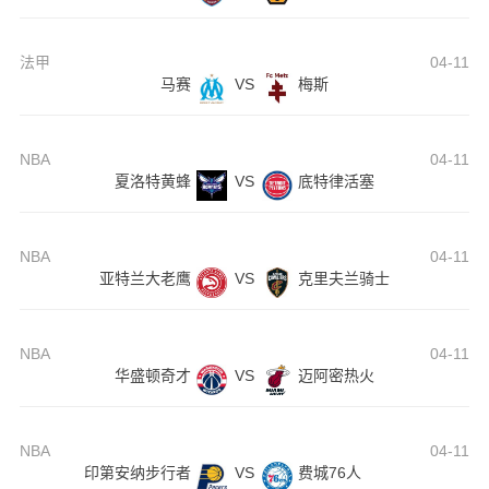
法甲
04-11
马赛
VS
梅斯
NBA
04-11
夏洛特黄蜂
VS
底特律活塞
NBA
04-11
亚特兰大老鹰
VS
克里夫兰骑士
NBA
04-11
华盛顿奇才
VS
迈阿密热火
NBA
04-11
印第安纳步行者
VS
费城76人