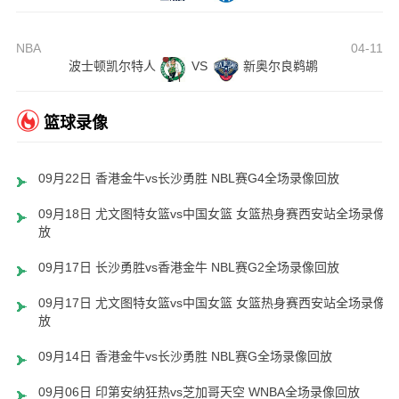
NBA
04-11
波士顿凯尔特人
VS
新奥尔良鹈鹕
篮球录像
09月22日 香港金牛vs长沙勇胜 NBL赛G4全场录像回放
09月18日 尤文图特女篮vs中国女篮 女篮热身赛西安站全场录像回
放
09月17日 长沙勇胜vs香港金牛 NBL赛G2全场录像回放
09月17日 尤文图特女篮vs中国女篮 女篮热身赛西安站全场录像回
放
09月14日 香港金牛vs长沙勇胜 NBL赛G全场录像回放
09月06日 印第安纳狂热vs芝加哥天空 WNBA全场录像回放